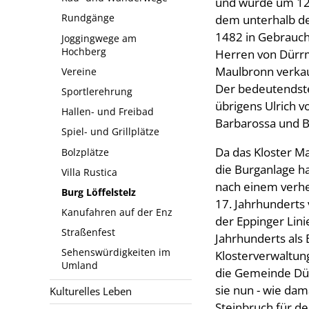
und wurde um 122
Rundgänge
dem unterhalb de
1482 in Gebrauch
Joggingwege am
Hochberg
Herren von Dürrm
Maulbronn verkau
Vereine
Der bedeutendste
Sportlerehrung
übrigens Ulrich v
Hallen- und Freibad
Barbarossa und B
Spiel- und Grillplätze
Da das Kloster M
Bolzplätze
die Burganlage h
Villa Rustica
nach einem verhe
Burg Löffelstelz
17. Jahrhunderts 
Kanufahren auf der Enz
der Eppinger Lini
Straßenfest
Jahrhunderts als 
Sehenswürdigkeiten im
Klosterverwaltun
Umland
die Gemeinde Dü
sie nun - wie dama
Kulturelles Leben
Steinbruch für de