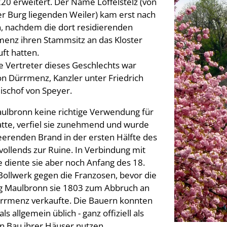
0 erweitert. Der Name Löffelstelz (von
r Burg liegenden Weiler) kam erst nach
, nachdem die dort residierenden
enz ihren Stammsitz an das Kloster
ft hatten.
 Vertreter dieses Geschlechts war
on Dürrmenz, Kanzler unter Friedrich
ischof von Speyer.
aulbronn keine richtige Verwendung für
atte, verfiel sie zunehmend und wurde
erenden Brand in der ersten Hälfte des
vollends zur Ruine. In Verbindung mit
e diente sie aber noch Anfang des 18.
Bollwerk gegen die Franzosen, bevor die
g Maulbronn sie 1803 zum Abbruch an
rrmenz verkaufte. Die Bauern konnten
ls allgemein üblich - ganz offiziell als
n Bau ihrer Häuser nutzen.