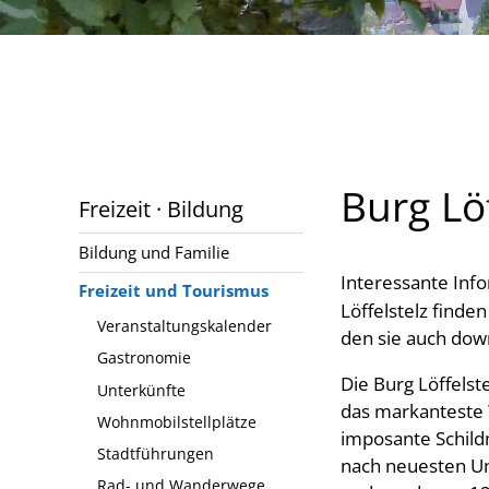
Burg Löf
Freizeit · Bildung
Bildung und Familie
Interessante Inf
Freizeit und Tourismus
Löffelstelz finde
Veranstaltungskalender
den sie auch do
Gastronomie
Die Burg Löffels
Unterkünfte
das markanteste 
Wohnmobilstellplätze
imposante Schil
Stadtführungen
nach neuesten U
Rad- und Wanderwege